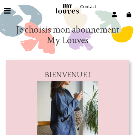
Passer
Contact
au
Toggle
contenu
Ma grossesse
Navigation
Je choisis mon abonnement
Mon post-partum
My Louves
Les podcasts My Louves
S’abonner / Offrir
BIENVENUE !
Mon compte
À propos