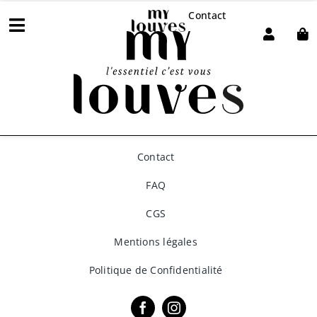
Passer
Contact
au
Toggle
contenu
Ma grossesse
Navigation
Mon post-partum
Les podcasts My Louves
Contact
S’abonner / Offrir
FAQ
Mon compte
CGS
À propos
Mentions légales
Politique de Confidentialité